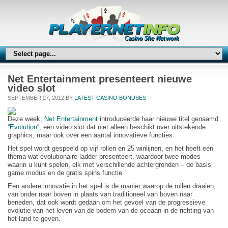
Net Entertainment presenteert nieuwe
video slot
SEPTEMBER 27, 2012 BY
LATEST CASINO BONUSES
Deze week,
Net Entertainment
introduceerde haar nieuwe titel genaamd
“
Evolution
“, een video slot dat niet alleen beschikt over uitstekende
graphics, maar ook over een aantal innovatieve functies.
Het spel wordt gespeeld op vijf rollen en 25 winlijnen, en het heeft een
thema wat evolutionaire ladder presenteert, waardoor twee modes
waarin u kunt spelen, elk met verschillende achtergronden – de basis
game modus en de gratis spins functie.
Een andere innovatie in het spel is de manier waarop de rollen draaien,
van onder naar boven in plaats van traditioneel van boven naar
beneden, dat ook wordt gedaan om het gevoel van de progressieve
evolutie van het leven van de bodem van de oceaan in de richting van
het land te geven.