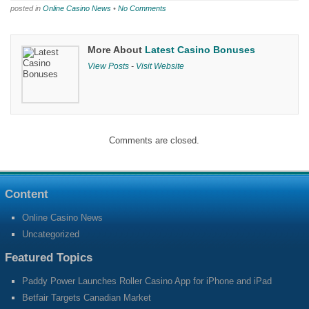
posted in
Online Casino News
•
No Comments
More About
Latest Casino Bonuses
View Posts
-
Visit Website
Comments are closed.
Content
Online Casino News
Uncategorized
Featured Topics
Paddy Power Launches Roller Casino App for iPhone and iPad
Betfair Targets Canadian Market