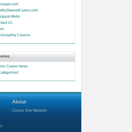
zvegas.com
stNoDepositCasino.com
ckjack Metro
tact Us
ws
 Accepting Casinos
ories
line Casino News
categorized
About
Casino Site Network
in