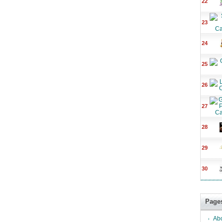
22
23
24
25
26
27
28
29
30
Page
Ab