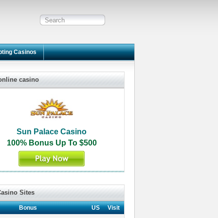
ting Casinos
nline casino
Sun Palace Casino
100% Bonus Up To $500
asino Sites
Bonus
US
Visit