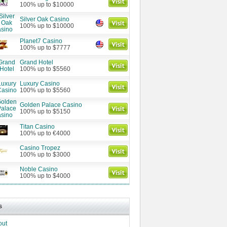
100% up to $10000
Silver Oak Casino
100% up to $10000
Planet7 Casino
100% up to $7777
Grand Hotel
100% up to $5560
Luxury Casino
100% up to $5560
Golden Palace Casino
100% up to $5150
Titan Casino
100% up to €4000
Casino Tropez
100% up to $3000
Noble Casino
100% up to $4000
s
out