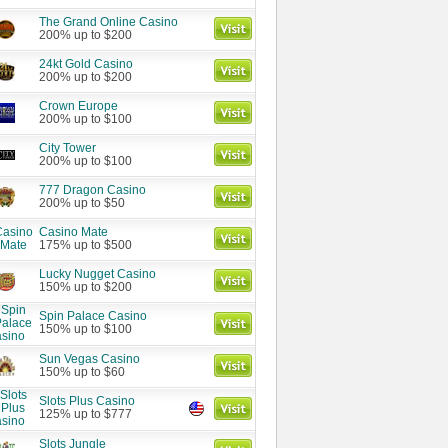
The Grand Online Casino
200% up to $200
24kt Gold Casino
200% up to $200
Crown Europe
200% up to $100
City Tower
200% up to $100
777 Dragon Casino
200% up to $50
Casino Mate
175% up to $500
Lucky Nugget Casino
150% up to $200
Spin Palace Casino
150% up to $100
Sun Vegas Casino
150% up to $60
Slots Plus Casino
125% up to $777
Slots Jungle