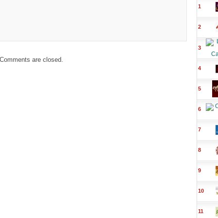
1
2
3
Comments are closed.
4
5
6
7
8
9
10
11