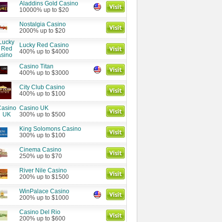
Aladdins Gold Casino
10000% up to $20
Nostalgia Casino
2000% up to $20
Lucky Red Casino
400% up to $4000
Casino Titan
400% up to $3000
City Club Casino
400% up to $100
Casino UK
300% up to $500
King Solomons Casino
300% up to $100
Cinema Casino
250% up to $70
River Nile Casino
200% up to $1500
WinPalace Casino
200% up to $1000
Casino Del Rio
200% up to $600