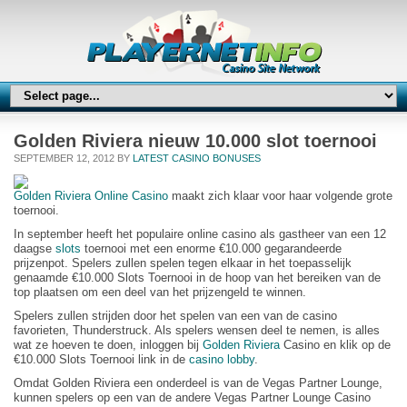
Golden Riviera nieuw 10.000 slot toernooi
SEPTEMBER 12, 2012 BY
LATEST CASINO BONUSES
Golden Riviera
Online Casino
maakt zich klaar voor haar volgende grote
toernooi.
In september heeft het populaire online casino als gastheer van een 12
daagse
slots
toernooi met een enorme €10.000 gegarandeerde
prijzenpot. Spelers zullen spelen tegen elkaar in het toepasselijk
genaamde €10.000 Slots Toernooi in de hoop van het bereiken van de
top plaatsen om een ​​deel van het prijzengeld te winnen.
Spelers zullen strijden door het spelen van een van de casino
favorieten, Thunderstruck. Als spelers wensen deel te nemen, is alles
wat ze hoeven te doen, inloggen bij
Golden Riviera
Casino en klik op de
€10.000 Slots Toernooi link in de
casino lobby
.
Omdat Golden Riviera een onderdeel is van de Vegas Partner Lounge,
kunnen spelers op een van de andere Vegas Partner Lounge Casino