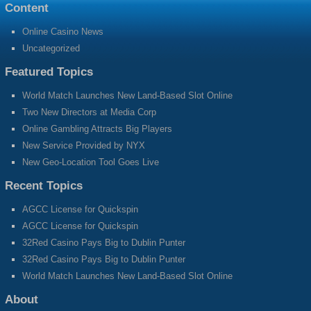
Content
Online Casino News
Uncategorized
Featured Topics
World Match Launches New Land-Based Slot Online
Two New Directors at Media Corp
Online Gambling Attracts Big Players
New Service Provided by NYX
New Geo-Location Tool Goes Live
Recent Topics
AGCC License for Quickspin
AGCC License for Quickspin
32Red Casino Pays Big to Dublin Punter
32Red Casino Pays Big to Dublin Punter
World Match Launches New Land-Based Slot Online
About